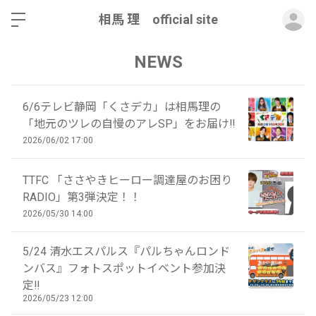
ロ
相馬 理 official site
NEWS
6/6テレビ静岡「くさデカ」は相馬理の
「地元のツレの自慢のアレSP」をお届け‼
2026/06/02 17:00
TTFC 「ささやきヒーロー調達屋のお困り
RADIO」第3弾決定！！
2026/05/30 14:00
5/24 清水エスパルス『パルちゃんロンド
ンバス』フォトスポットイベント参加決
定‼
2026/05/23 12:00