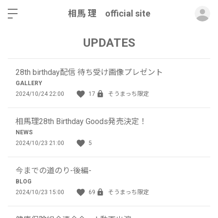
ロ
相馬 理 official site
UPDATES
28th birthday配信 待ち受け画像プレゼント
GALLERY
2024/10/24 22:00
17
そうまっち限定
相馬理28th Birthday Goods発売決定！
NEWS
2024/10/23 21:00
5
今までの道のり-後編-
BLOG
2024/10/23 15:00
69
そうまっち限定