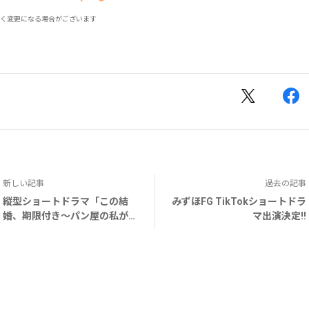
く変更になる場合がございます
新しい記事
過去の記事
縦型ショートドラマ「この結
みずほFG TikTokショートドラ
婚、期限付き〜パン屋の私が溺
マ出演決定!!
愛御曹司の妻！？〜」配信スタ
ート！