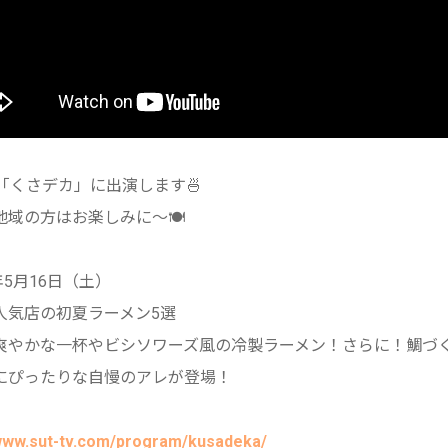
の「くさデカ」に出演します🍜
域の方はお楽しみに～🍽️
6年5月16日（土）
人気店の初夏ラーメン5選
爽やかな一杯やビシソワーズ風の冷製ラーメン！さらに！鯛づ
にぴったりな自慢のアレが登場！
/www.sut-tv.com/program/kusadeka/