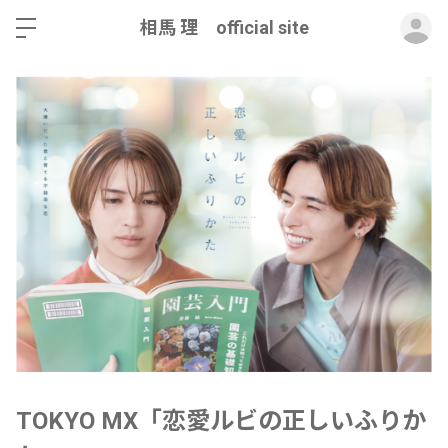
ロ
相馬 理 official site
TOKYO MX「恋愛ルビの正しいふりか